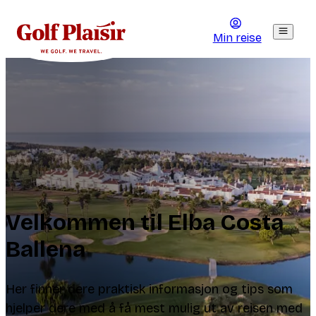
Min reise
Velkommen til Elba Costa
Ballena
Her finner dere praktisk informasjon og tips som
hjelper dere med å få mest mulig ut av reisen med