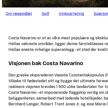
Om reisemålet
Golf
Innkvartering
Spørsm
Costa Navarino er et av våre mest populære og eksklusi
Hellas vakreste områder, ligger denne førsteklasses re
Hellas eneste virkelige superanlegg – et sted der kvali
Visjonen bak Costa Navarino
Den greske skipsrederen Vassilis Constantakopoulos (
tilbake til fødestedet sitt og bygge det ultimate ferie
realisere visjonen krevdes 1 600 ulike landavtaler for t
Costa Navarino – et imponerende flaggskip verdig sin s
beliggenheten, samarbeid med ledende hotellkjeder, ba
Bernhard Langer, Robert Trent Jones Jr. og José María 