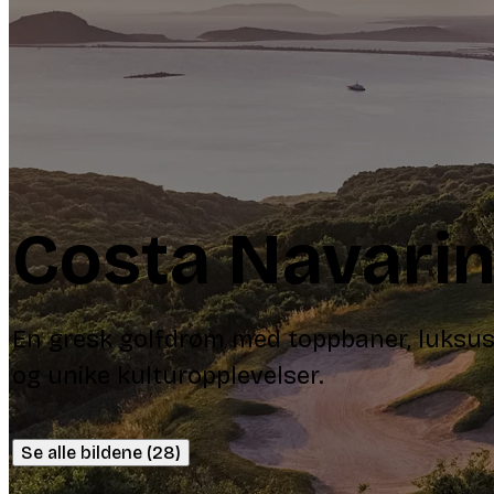
Costa Navari
En gresk golfdrøm med toppbaner, luksus
og unike kulturopplevelser.
Se alle bildene (28)