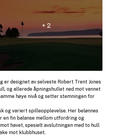
+ 2
g er designet av selveste Robert Trent Jones
hull, og allerede åpningshullet ned mot vannet
r samme høye nivå og setter stemningen for
isk og variert spilleopplevelse. Her belønnes
r en fin balanse mellom utfordring og
 mot havet, spesielt avslutningen med to hull
lbake mot klubbhuset.