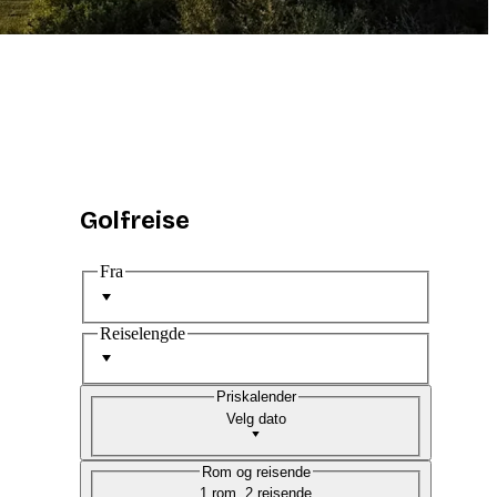
Golfreise
Fra
Reiselengde
Priskalender
Velg dato
Rom og reisende
1 rom, 2 reisende