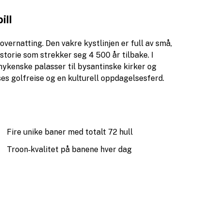
ill
vernatting. Den vakre kystlinjen er full av små,
historie som strekker seg 4 500 år tilbake. I
mykenske palasser til bysantinske kirker og
ses golfreise og en kulturell oppdagelsesferd.
Fire unike baner med totalt 72 hull
Troon‑kvalitet på banene hver dag