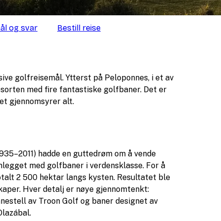
ål og svar
Bestill reise
ve golfreisemål. Ytterst på Peloponnes, i et av
sorten med fire fantastiske golfbaner. Det er
tet gjennomsyrer alt.
1935–2011) hadde en guttedrøm om å vende
anlegget med golfbaner i verdensklasse. For å
otalt 2 500 hektar langs kysten. Resultatet ble
kaper. Hver detalj er nøye gjennomtenkt:
nestell av Troon Golf og baner designet av
Olazábal.