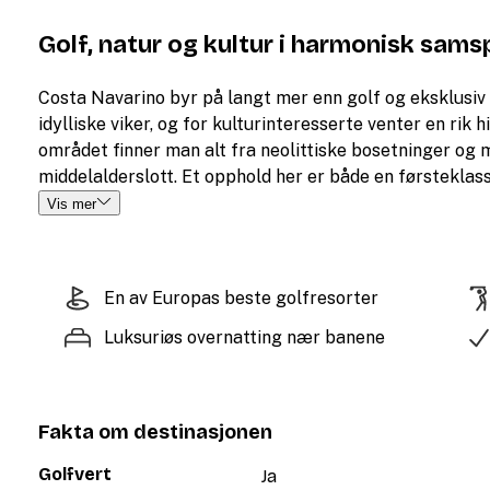
Golf, natur og kultur i harmonisk samsp
Costa Navarino byr på langt mer enn golf og eksklusiv o
idylliske viker, og for kulturinteresserte venter en rik 
området finner man alt fra neolittiske bosetninger og 
middelalderslott. Et opphold her er både en førsteklas
Vis mer
En av Europas beste golfresorter
Luksuriøs overnatting nær banene
Fakta om destinasjonen
Golfvert
Ja