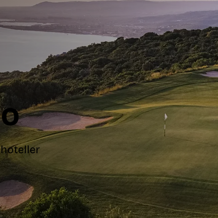
no
hoteller