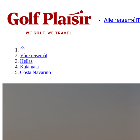
Alle reisemål
T
Våre reisemål
Hellas
Kalamata
Costa Navarino