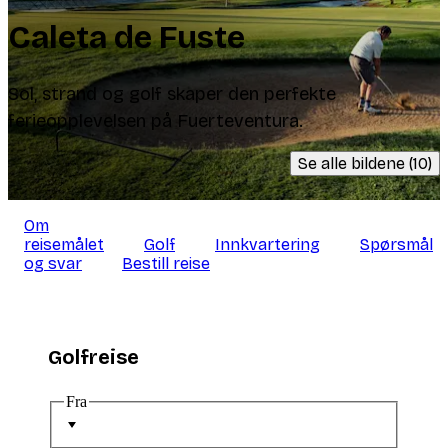
Caleta de Fuste
Sol, strand og golf skaper den perfekte
ferieopplevelsen på Fuerteventura.
Se alle bildene (10)
Om
reisemålet
Golf
Innkvartering
Spørsmål
og svar
Bestill reise
Golfreise
Fra