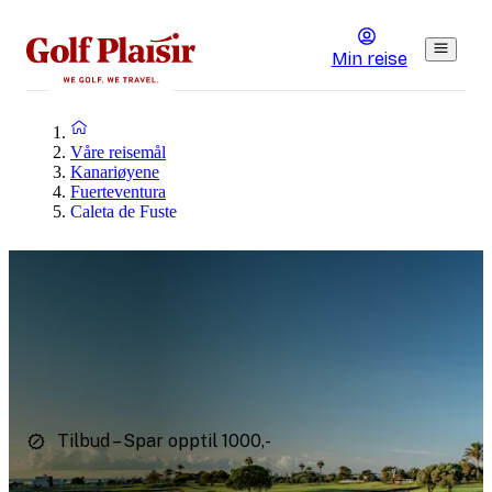
Min reise
Våre reisemål
Kanariøyene
Fuerteventura
Caleta de Fuste
Tilbud – Spar opptil 1000,-