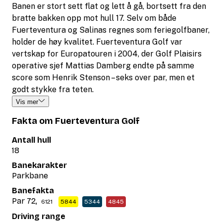
Banen er stort sett flat og lett å gå, bortsett fra den
bratte bakken opp mot hull 17. Selv om både
Fuerteventura og Salinas regnes som feriegolfbaner,
holder de høy kvalitet. Fuerteventura Golf var
vertskap for Europatouren i 2004, der Golf Plaisirs
operative sjef Mattias Damberg endte på samme
score som Henrik Stenson – seks over par, men et
godt stykke fra teten.
Vis mer
Fakta om Fuerteventura Golf
Antall hull
18
Banekarakter
Parkbane
Banefakta
Par 72,
6121
5844
5344
4845
Driving range