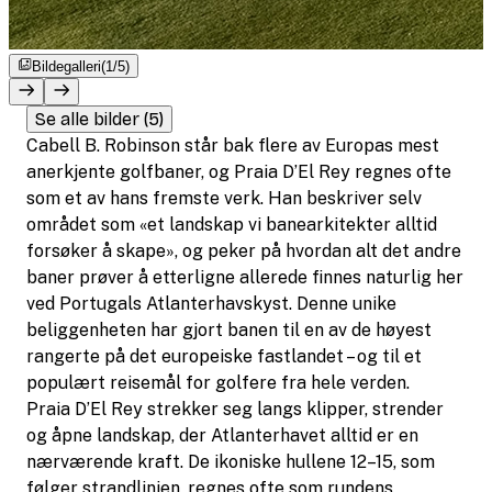
Bildegalleri
(1/5)
Se alle bilder (5)
Cabell B. Robinson står bak flere av Europas mest
anerkjente golfbaner, og Praia D’El Rey regnes ofte
som et av hans fremste verk. Han beskriver selv
området som
«
et landskap vi banearkitekter alltid
forsøker å skape
»
, og peker på hvordan alt det andre
baner prøver å etterligne allerede finnes naturlig her
ved Portugals Atlanterhavskyst. Denne unike
beliggenheten har gjort banen til en av de høyest
rangerte på det europeiske fastlandet – og til et
populært reisemål for golfere fra hele verden.
Praia D’El Rey strekker seg langs klipper, strender
og åpne landskap, der Atlanterhavet alltid er en
nærværende kraft. De ikoniske hullene 12–15, som
følger strandlinjen, regnes ofte som rundens