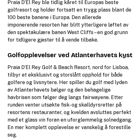
Praia D’El Rey ble tidlig kåret til Europas beste
golfresort og holder fortsatt en trygg plass blant de
100 beste banene i Europa. Den allerede
imponerende resorten har blitt ytterligere løftet av
den spektakulære banen West Cliffs – en god grunn
for tidligere gjester til å vende tilbake.
Golfopplevelser ved Atlanterhavets kyst
Praia D’El Rey Golf & Beach Resort, nord for Lisboa,
tilbyr et eksklusivt og storslått opphold for både
golfere og livsnytere. Her spiller du golf med lyden
av Atlanterhavets bølger og den
behagelige
havbrisen som følger deg langs fairwayene. Etter
runden venter utsøkte fisk- og skalldyrsretter på
resortens restauranter, og kvelden avsluttes perfekt
med et glass vin foran en uforglemmelig solnedgang.
En mer komplett opplevelse er vanskelig å forestille
seg.