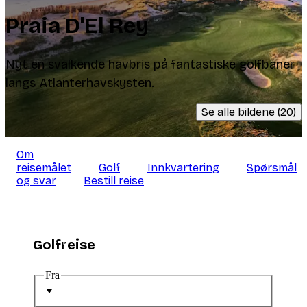
Praia D'El Rey
Nyt en svalkende havbris på fantastiske golfbaner
langs Atlanterhavskysten.
Se alle bildene (20)
Om
reisemålet
Golf
Innkvartering
Spørsmål
og svar
Bestill reise
Golfreise
Fra