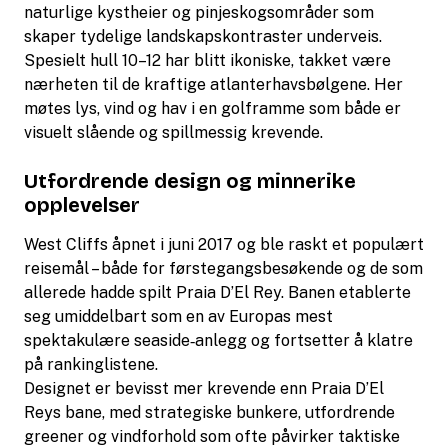
naturlige kystheier og pinjeskogsområder som
skaper tydelige landskapskontraster underveis.
Spesielt hull 10–12 har blitt ikoniske, takket være
nærheten til de kraftige atlanterhavsbølgene. Her
møtes lys, vind og hav i en golframme som både er
visuelt slående og spillmessig krevende.
Utfordrende design og minnerike
opplevelser
West Cliffs åpnet i juni 2017 og ble raskt et populært
reisemål – både for førstegangsbesøkende og de som
allerede hadde spilt Praia D’El Rey. Banen etablerte
seg umiddelbart som en av Europas mest
spektakulære seaside‑anlegg og fortsetter å klatre
på rankinglistene.
Designet er bevisst mer krevende enn Praia D’El
Reys bane, med strategiske bunkere, utfordrende
greener og vindforhold som ofte påvirker taktiske