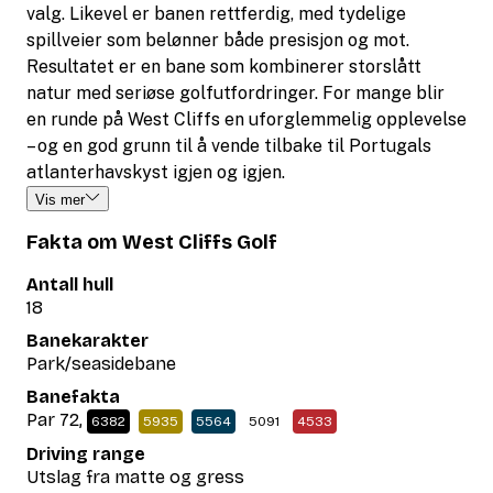
valg. Likevel er banen rettferdig, med tydelige
spillveier som belønner både presisjon og mot.
Resultatet er en bane som kombinerer storslått
natur med seriøse golfutfordringer. For mange blir
en runde på West Cliffs en uforglemmelig opplevelse
– og en god grunn til å vende tilbake til Portugals
atlanterhavskyst igjen og igjen.
Vis mer
Fakta om West Cliffs Golf
Antall hull
18
Banekarakter
Park/seasidebane
Banefakta
Par 72,
6382
5935
5564
5091
4533
Driving range
Utslag fra matte og gress