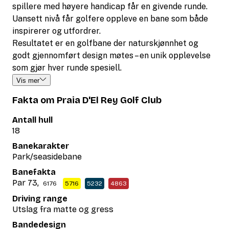
spillere med høyere handicap får en givende runde.
Uansett nivå får golfere oppleve en bane som både
inspirerer og utfordrer.
Resultatet er en golfbane der naturskjønnhet og
godt gjennomført design møtes – en unik opplevelse
som gjør hver runde spesiell.
Vis mer
Fakta om Praia D'El Rey Golf Club
Antall hull
18
Banekarakter
Park/seasidebane
Banefakta
Par 73,
6176
5716
5232
4863
Driving range
Utslag fra matte og gress
Bandedesign