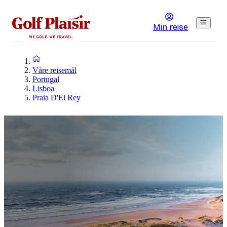
Min reise
Våre reisemål
Portugal
Lisboa
Praia D'El Rey