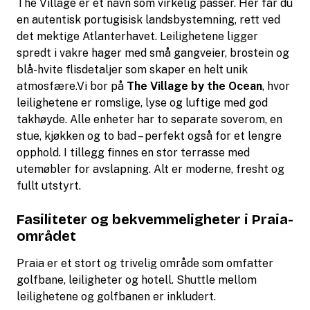
The Village er et navn som virkelig passer. Her får du
en autentisk portugisisk landsbystemning, rett ved
det mektige Atlanterhavet. Leilighetene ligger
spredt i vakre hager med små gangveier, brostein og
blå-hvite flisdetaljer som skaper en helt unik
atmosfære.Vi bor på
The Village by the Ocean
, hvor
leilighetene er romslige, lyse og luftige med god
takhøyde. Alle enheter har to separate soverom, en
stue, kjøkken og to bad – perfekt også for et lengre
opphold. I tillegg finnes en stor terrasse med
utemøbler for avslapning. Alt er moderne, fresht og
fullt utstyrt.
Fasiliteter og bekvemmeligheter i Praia-
området
Praia er et stort og trivelig område som omfatter
golfbane, leiligheter og hotell. Shuttle mellom
leilighetene og golfbanen er inkludert.