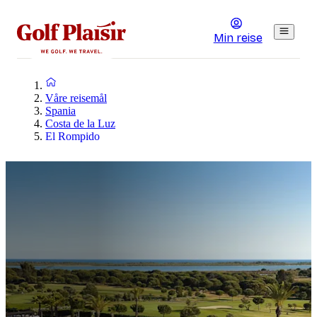
Min reise
Våre reisemål
Spania
Costa de la Luz
El Rompido