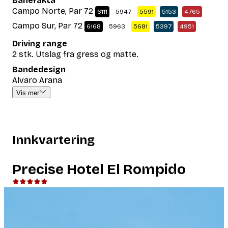
Banefakta
Campo Norte, Par 72
6111
5947
5591
5153
4765
Campo Sur, Par 72
6168
5963
5681
5397
4951
Driving range
2 stk. Utslag fra gress og matte.
Bandedesign
Alvaro Arana
Vis mer
Innkvartering
Precise Hotel El Rompido