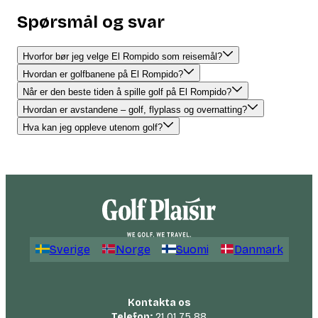
Spørsmål og svar
Hvorfor bør jeg velge El Rompido som reisemål?
Hvordan er golfbanene på El Rompido?
Når er den beste tiden å spille golf på El Rompido?
Hvordan er avstandene – golf, flyplass og overnatting?
Hva kan jeg oppleve utenom golf?
Sverige
Norge
Suomi
Danmark
Kontakta os
Telefon:
21 01 75 88