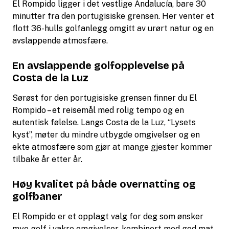
El Rompido ligger i det vestlige Andalucía, bare 30
minutter fra den portugisiske grensen. Her venter et
flott 36-hulls golfanlegg omgitt av urørt natur og en
avslappende atmosfære.
En avslappende golfopplevelse på
Costa de la Luz
Sørøst for den portugisiske grensen finner du El
Rompido – et reisemål med rolig tempo og en
autentisk følelse. Langs Costa de la Luz, “Lysets
kyst”, møter du mindre utbygde omgivelser og en
ekte atmosfære som gjør at mange gjester kommer
tilbake år etter år.
Høy kvalitet på både overnatting og
golfbaner
El Rompido er et opplagt valg for deg som ønsker
mye golf i vakre omgivelser, kombinert med god mat