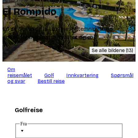
El Rompido
En av Costa de la Luz’ mest stemningsfulle
golfperler med natur, kvalitet og ro.
Se alle bildene (13)
Om
reisemålet
Golf
Innkvartering
Spørsmål
og svar
Bestill reise
Golfreise
Fra