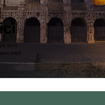
l
ici
ips som
eisen med