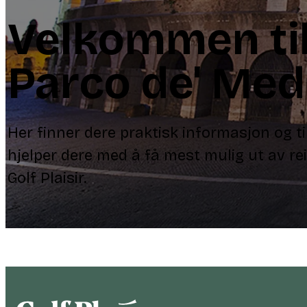
Velkommen ti
Parco de' Med
Her finner dere praktisk informasjon og t
hjelper dere med å få mest mulig ut av r
Golf Plaisir.