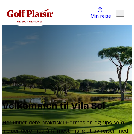
Min reise
Velkommen til Vila Sol
Her finner dere praktisk informasjon og tips som
hjelper dere med å få mest mulig ut av reisen med