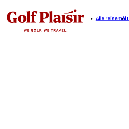
Alle reisemål
T