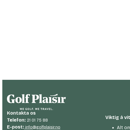
Kontakta os
Viktig å vi
Telefon:
21 01 75 88
E-post:
info@golfplaisir.no
Alt om