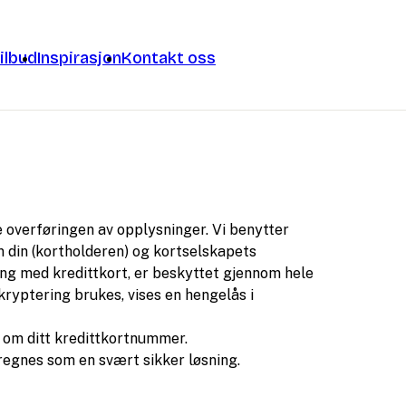
ilbud
Inspirasjon
Kontakt oss
e overføringen av opplysninger. Vi benytter
 din (kortholderen) og kortselskapets
ing med kredittkort, er beskyttet gjennom hele
ryptering brukes, vises en hengelås i
 om ditt kredittkortnummer.
regnes som en svært sikker løsning.