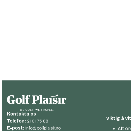
Kontakta os
Viktig å vi
Telefon:
21 01 75 88
E-post:
info@golfplaisir.no
Alt om