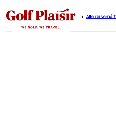
Alle reisemål
T