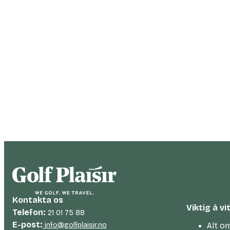
Kontakta os
Viktig å vi
Telefon:
21 01 75 88
E-post:
info@golfplaisir.no
Alt om