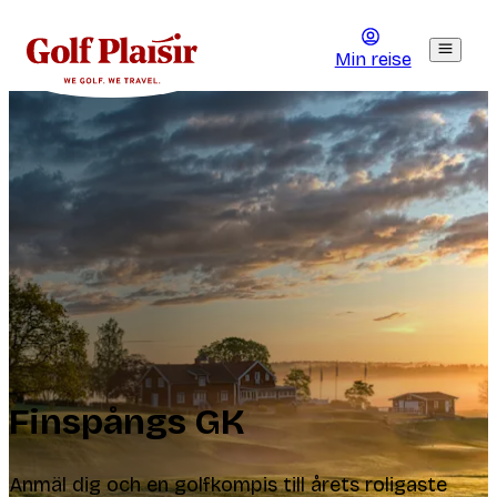
Min reise
Finspångs GK
Anmäl dig och en golfkompis till årets roligaste