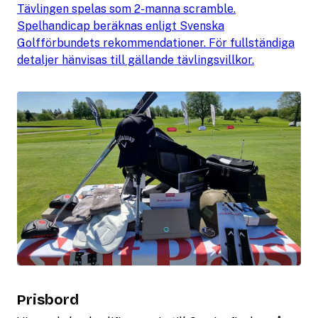
Tävlingen spelas som 2-manna scramble.
Spelhandicap beräknas enligt Svenska
Golfförbundets rekommendationer. För fullständiga
detaljer hänvisas till gällande tävlingsvillkor.
Prisbord