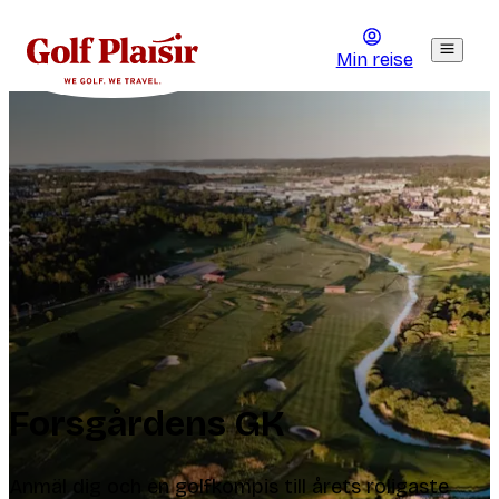
Min reise
Forsgårdens GK
Anmäl dig och en golfkompis till årets roligaste