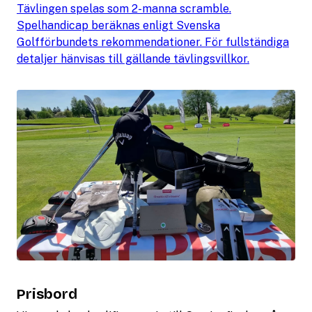
Tävlingen spelas som 2-manna scramble.
Spelhandicap beräknas enligt Svenska
Golfförbundets rekommendationer. För fullständiga
detaljer hänvisas till gällande tävlingsvillkor.
Prisbord