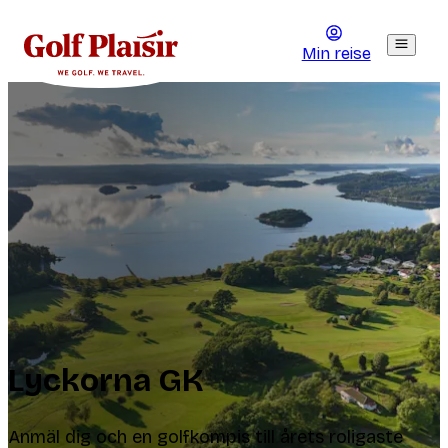
Min reise
Lyckorna GK
Anmäl dig och en golfkompis till årets roligaste