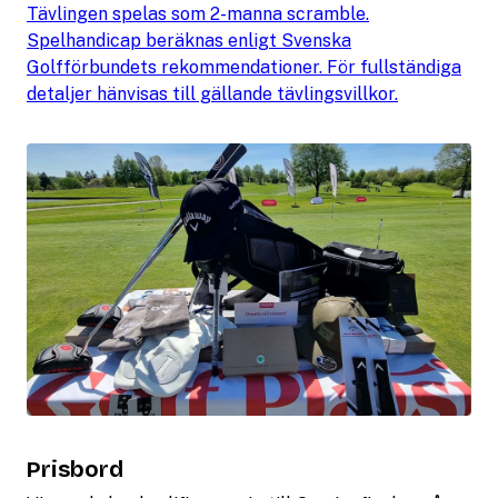
Tävlingen spelas som 2-manna scramble.
Spelhandicap beräknas enligt Svenska
Golfförbundets rekommendationer. För fullständiga
detaljer hänvisas till gällande tävlingsvillkor.
Prisbord