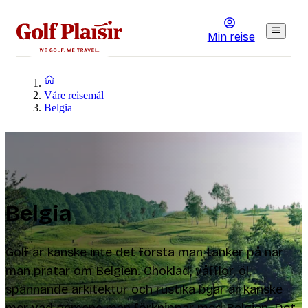
Min reise
Våre reisemål
Belgia
Belgia
Golf är kanske inte det första man tänker på när
man pratar om Belgien. Choklad, våfflor, öl,
spännande arkitektur och rustika byar är kanske