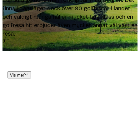
mer vad gemene man förknippar med Belgien. Det
finns i dagsläget dock över 90 golfbanor i landet
och väldigt många håller mycket hög klass och en
golfresa hit erbjuder även mycket annat väl värt en
resa.
0
Vis mer