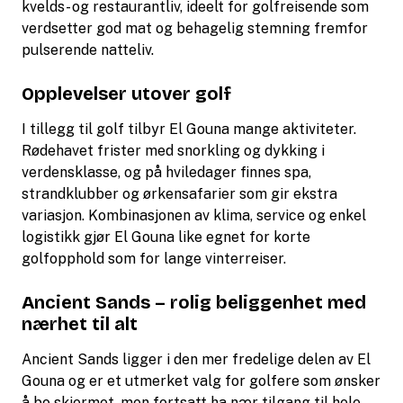
kvelds- og restaurantliv, ideelt for golfreisende som
verdsetter god mat og behagelig stemning fremfor
pulserende natteliv.
Opplevelser utover golf
I tillegg til golf tilbyr El Gouna mange aktiviteter.
Rødehavet frister med snorkling og dykking i
verdensklasse, og på hviledager finnes spa,
strandklubber og ørkensafarier som gir ekstra
variasjon. Kombinasjonen av klima, service og enkel
logistikk gjør El Gouna like egnet for korte
golfopphold som for lange vinterreiser.
Ancient Sands – rolig beliggenhet med
nærhet til alt
Ancient Sands ligger i den mer fredelige delen av El
Gouna og er et utmerket valg for golfere som ønsker
å bo skjermet, men fortsatt ha nær tilgang til hele