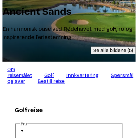
Ancient Sands
En harmonisk oase ved Rødehavet med golf, ro og
inspirerende feriestemning.
Se alle bildene (5)
Om
reisemålet
Golf
Innkvartering
Spørsmål
og svar
Bestill reise
Golfreise
Fra