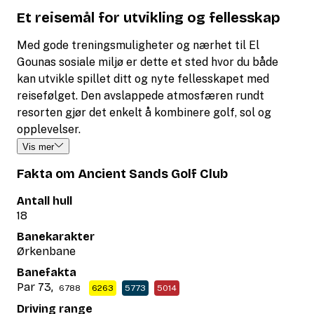
Et reisemål for utvikling og fellesskap
Med gode treningsmuligheter og nærhet til El
Gounas sosiale miljø er dette et sted hvor du både
kan utvikle spillet ditt og nyte fellesskapet med
reisefølget. Den avslappede atmosfæren rundt
resorten gjør det enkelt å kombinere golf, sol og
opplevelser.
Vis mer
Fakta om Ancient Sands Golf Club
Antall hull
18
Banekarakter
Ørkenbane
Banefakta
Par 73,
6788
6263
5773
5014
Driving range