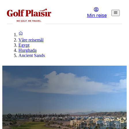
Min reise
Våre reisemål
Egypt
Hurghada
Ancient Sands
All-Inclusive er inkludert!