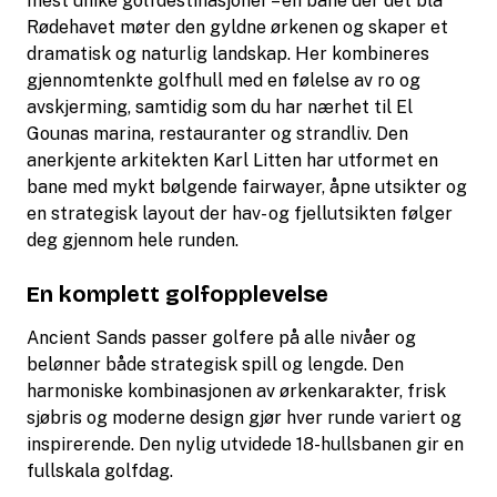
mest unike golfdestinasjoner – en bane der det blå
Rødehavet møter den gyldne ørkenen og skaper et
dramatisk og naturlig landskap. Her kombineres
gjennomtenkte golfhull med en følelse av ro og
avskjerming, samtidig som du har nærhet til El
Gounas marina, restauranter og strandliv. Den
anerkjente arkitekten Karl Litten har utformet en
bane med mykt bølgende fairwayer, åpne utsikter og
en strategisk layout der hav- og fjellutsikten følger
deg gjennom hele runden.
En komplett golfopplevelse
Ancient Sands passer golfere på alle nivåer og
belønner både strategisk spill og lengde. Den
harmoniske kombinasjonen av ørkenkarakter, frisk
sjøbris og moderne design gjør hver runde variert og
inspirerende. Den nylig utvidede 18-hullsbanen gir en
fullskala golfdag.