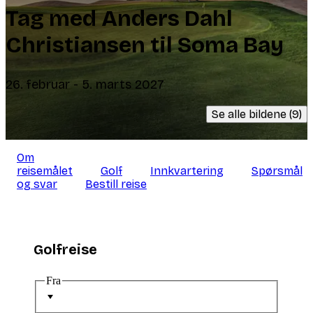
Tag med Anders Dahl
Christiansen til Soma Bay
26. februar - 5. marts 2027
Se alle bildene (9)
Om
reisemålet
Golf
Innkvartering
Spørsmål
og svar
Bestill reise
Golfreise
Fra