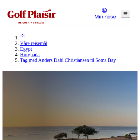
Min reise
Våre reisemål
Egypt
Hurghada
Tag med Anders Dahl Christiansen til Soma Bay