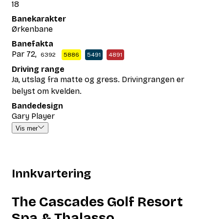
18
Banekarakter
Ørkenbane
Banefakta
Par 72,
6392
5886
5491
4891
Driving range
Ja, utslag fra matte og gress. Drivingrangen er
belyst om kvelden.
Bandedesign
Gary Player
Vis mer
Innkvartering
The Cascades Golf Resort
Spa & Thalasso