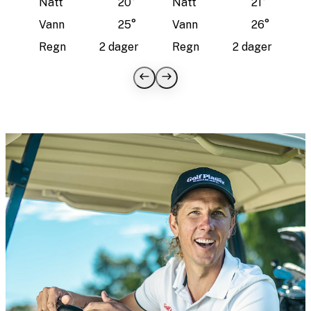
Natt
20
°
Natt
21
°
Vann
25
°
Vann
26
°
Regn
2 dager
Regn
2 dager