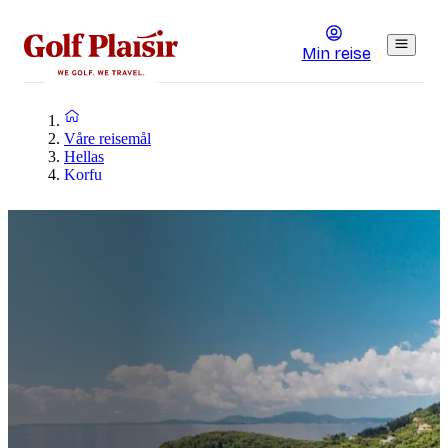
Min reise
Våre reisemål
Hellas
Korfu