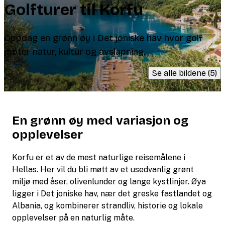
Golfturer til Korfu
Oppdag en grønn øy i Det joniske hav hvor golf
møter natur, kultur og avslapning.
Se alle bildene (5)
En grønn øy med variasjon og
opplevelser
Korfu er et av de mest naturlige reisemålene i
Hellas. Her vil du bli møtt av et usedvanlig grønt
miljø med åser, olivenlunder og lange kystlinjer. Øya
ligger i Det joniske hav, nær det greske fastlandet og
Albania, og kombinerer strandliv, historie og lokale
opplevelser på en naturlig måte.