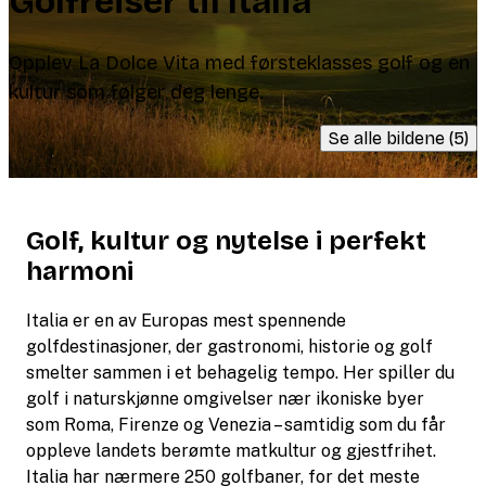
Golfreiser til Italia
Opplev La Dolce Vita med førsteklasses golf og en
kultur som følger deg lenge.
Se alle bildene (5)
Golf, kultur og nytelse i perfekt
harmoni
Italia er en av Europas mest spennende
golfdestinasjoner, der gastronomi, historie og golf
smelter sammen i et behagelig tempo. Her spiller du
golf i naturskjønne omgivelser nær ikoniske byer
som Roma, Firenze og Venezia – samtidig som du får
oppleve landets berømte matkultur og gjestfrihet.
Italia har nærmere 250 golfbaner, for det meste