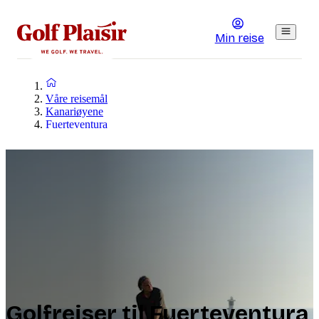
Min reise
Våre reisemål
Kanariøyene
Fuerteventura
Golfreiser til Fuerteventura