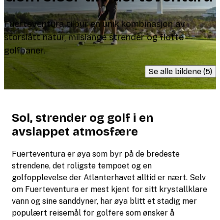
Fuerteventura tilbyr en unik kombinasjon av
storslått natur, milslange strender og flotte
golfbaner.
Se alle bildene (5)
Sol, strender og golf i en
avslappet atmosfære
Fuerteventura er øya som byr på de bredeste
strendene, det roligste tempoet og en
golfopplevelse der Atlanterhavet alltid er nært. Selv
om Fuerteventura er mest kjent for sitt krystallklare
vann og sine sanddyner, har øya blitt et stadig mer
populært reisemål for golfere som ønsker å