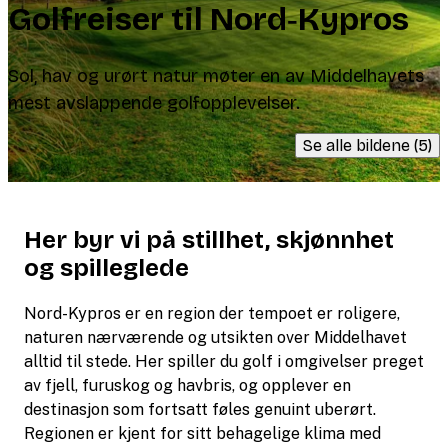
Golfreiser til Nord‑Kypros
Sol, hav og urørt natur møter en av Middelhavets
mest avslappende golfopplevelser.
Se alle bildene (5)
Her byr vi på stillhet, skjønnhet
og spilleglede
Nord-Kypros er en region der tempoet er roligere,
naturen nærværende og utsikten over Middelhavet
alltid til stede. Her spiller du golf i omgivelser preget
av fjell, furuskog og havbris, og opplever en
destinasjon som fortsatt føles genuint uberørt.
Regionen er kjent for sitt behagelige klima med