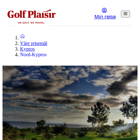
Min reise
Våre reisemål
Kypros
Nord-Kypros