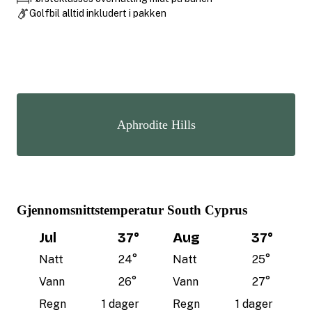
Golfbil alltid inkludert i pakken
Aphrodite Hills
Gjennomsnittstemperatur South Cyprus
Jul
37
°
Aug
37
°
Natt
24
°
Natt
25
°
Vann
26
°
Vann
27
°
Regn
1 dager
Regn
1 dager