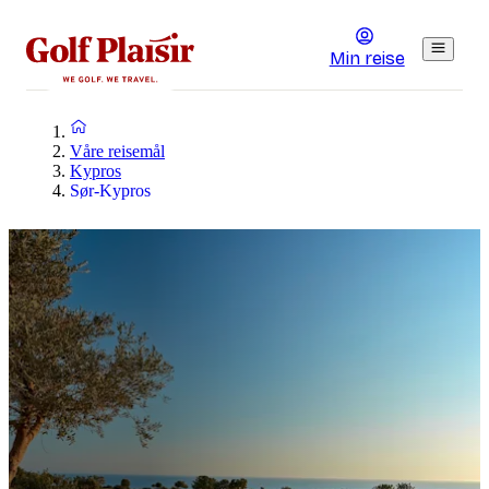
Min reise
Våre reisemål
Kypros
Sør-Kypros