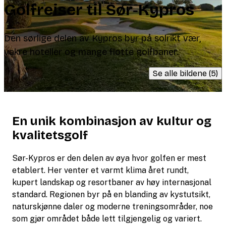
Golfreiser til Sør‑Kypros
Den sørlige delen av Kypros byr på solrikt vær,
vakre hoteller og mange flotte golfbaner.
Se alle bildene (5)
En unik kombinasjon av kultur og
kvalitetsgolf
Sør-Kypros er den delen av øya hvor golfen er mest
etablert. Her venter et varmt klima året rundt,
kupert landskap og resortbaner av høy internasjonal
standard. Regionen byr på en blanding av kystutsikt,
naturskjønne daler og moderne treningsområder, noe
som gjør området både lett tilgjengelig og variert.