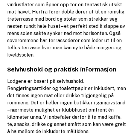
vindusflater som åpner opp for en fantastisk utsikt
mot havet. Herfra fører doble dører ut til en romslig
treterrasse med bord og stoler som strekker seg
nesten rundt hele huset – et perfekt sted å slappe av
mens solen sakte synker ned mot horisonten. Også
soverommene har terrassedører som leder ut til en
felles terrasse hvor man kan nyte både morgen- og
kveldssolen.
Selvhushold og praktisk informasjon
Lodgene er basert på selvhushold.
Rengjøringsartikler og toalettpapir er inkludert, men
det finnes ingen mat eller drikke tilgjengelig på
rommene. Det er heller ingen butikker i gangavstand
– nærmeste mulighet er klubbhuset omtrent én
kilometer unna. Vi anbefaler derfor å ta med kaffe,
te, snacks, drikke og annet smått som kan være greit
å ha mellom de inkluderte måltidene.