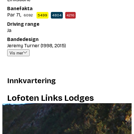
Banefakta
Par 71,
6092
5499
4804
4216
Driving range
Ja
Bandedesign
Jeremy Turner (1998, 2015)
Vis mer
Innkvartering
Lofoten Links Lodges