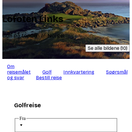
Lofoten Links
Golf på toppen af Norge!
Se alle bildene (10)
Om
reisemålet
Golf
Innkvartering
Spørsmål
og svar
Bestill reise
Golfreise
Fra