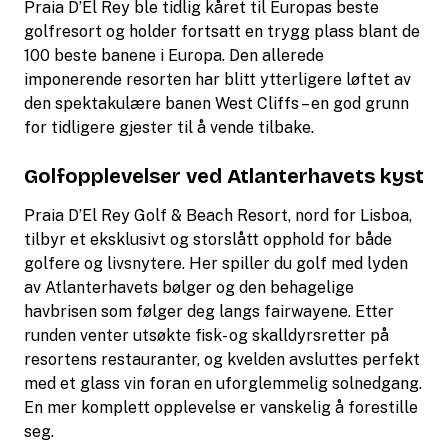
Praia D’El Rey ble tidlig kåret til Europas beste
golfresort og holder fortsatt en trygg plass blant de
100 beste banene i Europa. Den allerede
imponerende resorten har blitt ytterligere løftet av
den spektakulære banen West Cliffs – en god grunn
for tidligere gjester til å vende tilbake.
Golfopplevelser ved Atlanterhavets kyst
Praia D’El Rey Golf & Beach Resort, nord for Lisboa,
tilbyr et eksklusivt og storslått opphold for både
golfere og livsnytere. Her spiller du golf med lyden
av Atlanterhavets bølger og den
behagelige
havbrisen som følger deg langs fairwayene. Etter
runden venter utsøkte fisk- og skalldyrsretter på
resortens restauranter, og kvelden avsluttes perfekt
med et glass vin foran en uforglemmelig solnedgang.
En mer komplett opplevelse er vanskelig å forestille
seg.