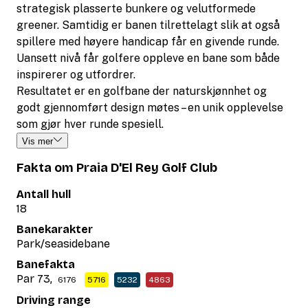
strategisk plasserte bunkere og velutformede
greener. Samtidig er banen tilrettelagt slik at også
spillere med høyere handicap får en givende runde.
Uansett nivå får golfere oppleve en bane som både
inspirerer og utfordrer.
Resultatet er en golfbane der naturskjønnhet og
godt gjennomført design møtes – en unik opplevelse
som gjør hver runde spesiell.
Vis mer
Fakta om Praia D'El Rey Golf Club
Antall hull
18
Banekarakter
Park/seasidebane
Banefakta
Par 73,
6176
5716
5232
4863
Driving range