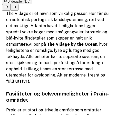
Bildegalleri
(1/5)
The Village er et navn som virkelig passer. Her får du
en autentisk portugisisk landsbystemning, rett ved
det mektige Atlanterhavet. Leilighetene ligger
spredt i vakre hager med små gangveier, brostein og
blå-hvite flisdetaljer som skaper en helt unik
atmosfære.Vi bor på
The Village by the Ocean
, hvor
leilighetene er romslige, lyse og luftige med god
takhøyde. Alle enheter har to separate soverom, en
stue, kjøkken og to bad – perfekt også for et lengre
opphold. I tillegg finnes en stor terrasse med
utemøbler for avslapning. Alt er moderne, fresht og
fullt utstyrt.
Fasiliteter og bekvemmeligheter i Praia-
området
Praia er et stort og trivelig område som omfatter