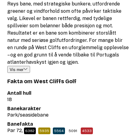
Reys bane, med strategiske bunkere, utfordrende
greener og vindforhold som ofte påvirker taktiske
valg. Likevel er banen rettferdig, med tydelige
spillveier som belønner både presisjon og mot.
Resultatet er en bane som kombinerer storslått
natur med seriøse golfutfordringer. For mange blir
en runde på West Cliffs en uforglemmelig opplevelse
– og en god grunn til å vende tilbake til Portugals
atlanterhavskyst igjen og igjen.
Vis mer
Fakta om West Cliffs Golf
Antall hull
18
Banekarakter
Park/seasidebane
Banefakta
Par 72,
6382
5935
5564
5091
4533