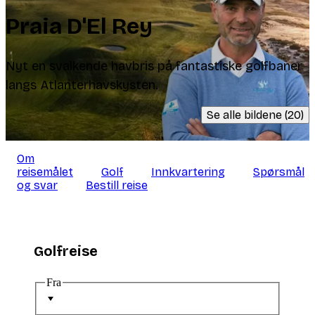
Praia D'El Rey
Nyt en svalkende havbris på fantastiske golfbaner
langs Atlanterhavskysten.
Se alle bildene (20)
Om
reisemålet
Golf
Innkvartering
Spørsmål
og svar
Bestill reise
Golfreise
Fra