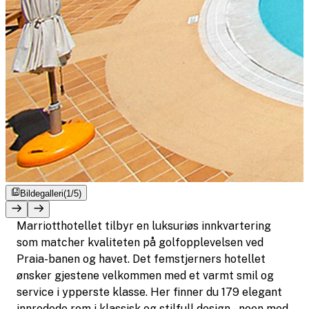
Bildegalleri
(1/5)
Marriotthotellet tilbyr en luksuriøs innkvartering
som matcher kvaliteten på golfopplevelsen ved
Praia-banen og havet. Det femstjerners hotellet
ønsker gjestene velkommen med et varmt smil og
service i ypperste klasse. Her finner du 179 elegant
innredede rom i klassisk og stilfull design – noen med