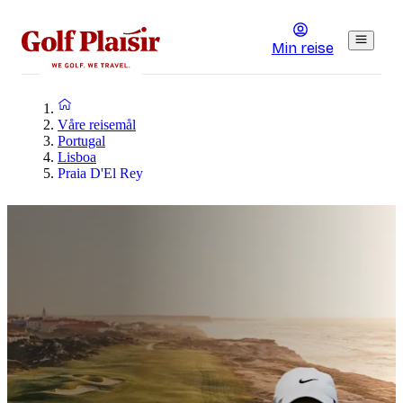
Min reise
Våre reisemål
Portugal
Lisboa
Praia D'El Rey