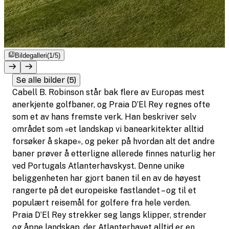
Bildegalleri
(1/5)
Se alle bilder (5)
Cabell B. Robinson står bak flere av Europas mest
anerkjente golfbaner, og Praia D’El Rey regnes ofte
som et av hans fremste verk. Han beskriver selv
området som
«
et landskap vi banearkitekter alltid
forsøker å skape
»
, og peker på hvordan alt det andre
baner prøver å etterligne allerede finnes naturlig her
ved Portugals Atlanterhavskyst. Denne unike
beliggenheten har gjort banen til en av de høyest
rangerte på det europeiske fastlandet – og til et
populært reisemål for golfere fra hele verden.
Praia D’El Rey strekker seg langs klipper, strender
og åpne landskap, der Atlanterhavet alltid er en