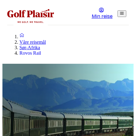
Min reise
Våre reisemål
Sør-Afrika
Rovos Rail