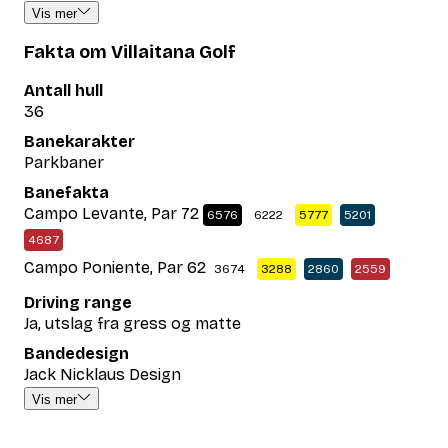
Vis mer
Fakta om Villaitana Golf
Antall hull
36
Banekarakter
Parkbaner
Banefakta
Campo Levante, Par 72
6576
6222
5777
5201
4687
Campo Poniente, Par 62
3674
3288
2860
2559
Driving range
Ja, utslag fra gress og matte
Bandedesign
Jack Nicklaus Design
Vis mer