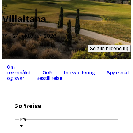
Villaitana
17. - 24. oktober, 2026
Se alle bildene (11)
Om
reisemålet
Golf
Innkvartering
Spørsmål
og svar
Bestill reise
Golfreise
Fra