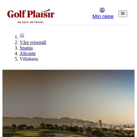
Min reise
Våre reisemål
Spania
Alicante
Villaitana