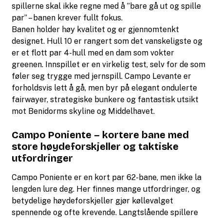
spillerne skal ikke regne med å ”bare gå ut og spille
par” – banen krever fullt fokus.
Banen holder høy kvalitet og er gjennomtenkt
designet. Hull 10 er rangert som det vanskeligste og
er et flott par 4-hull med en dam som vokter
greenen. Innspillet er en virkelig test, selv for de som
føler seg trygge med jernspill. Campo Levante er
forholdsvis lett å gå, men byr på elegant ondulerte
fairwayer, strategiske bunkere og fantastisk utsikt
mot Benidorms skyline og Middelhavet.
Campo Poniente – kortere bane med
store høydeforskjeller og taktiske
utfordringer
Campo Poniente er en kort par 62-bane, men ikke la
lengden lure deg. Her finnes mange utfordringer, og
betydelige høydeforskjeller gjør køllevalget
spennende og ofte krevende. Langtslående spillere