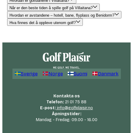
Hvordan er golfbanene i Villaitana?
Når er den beste tiden å spille golf på Villaitana?
Hvordan er avstandene – hotell, bane, flyplass og Benidorm?
Hva finnes det å oppleve utenom golf?
Sverige
Norge
Suomi
Danmark
Kontakta os
Telefon:
21 01 75 88
E-post:
info@golfplaisir.no
Åpningstider:
Mandag - Fredag: 09.00 - 16.00