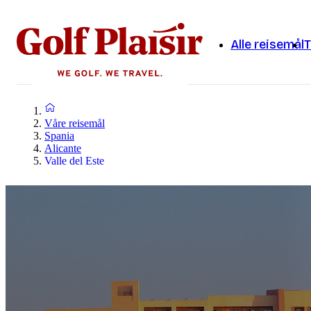
Alle reisemål
T
Våre reisemål
Spania
Alicante
Valle del Este