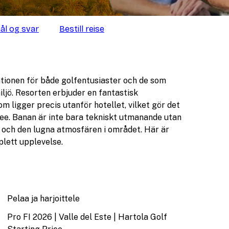
ål og svar
Bestill reise
ationen för både golfentusiaster och de som
ljö. Resorten erbjuder en fantastisk
 ligger precis utanför hotellet, vilket gör det
a tee. Banan är inte bara tekniskt utmanande utan
t och den lugna atmosfären i området. Här är
plett upplevelse.
Pelaa ja harjoittele
Pro FI 2026 | Valle del Este | Hartola Golf