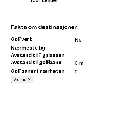
Tour Leader
Fakta om destinasjonen
Golfvert
Nej
Nærmeste by
Avstand til flyplassen
Avstand til golfbane
0 m
Golfbaner i nærheten
0
Vis mer