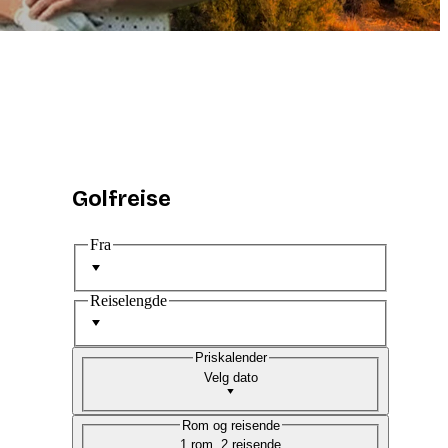
Golfreise
Fra
Reiselengde
Priskalender
Velg dato
Rom og reisende
1 rom, 2 reisende