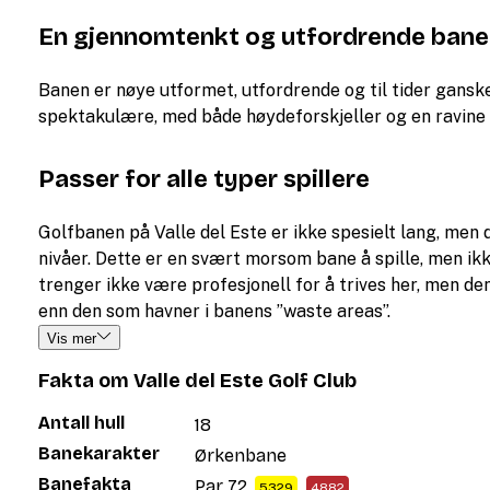
En gjennomtenkt og utfordrende bane
Banen er nøye utformet, utfordrende og til tider ganske
spektakulære, med både høydeforskjeller og en ravine
Passer for alle typer spillere
Golfbanen på Valle del Este er ikke spesielt lang, men d
nivåer. Dette er en svært morsom bane å spille, men ikke
trenger ikke være profesjonell for å trives her, men den 
enn den som havner i banens ”waste areas”.
Vis mer
Fakta om Valle del Este Golf Club
Antall hull
18
Banekarakter
Ørkenbane
Banefakta
Par 72,
5329
4882