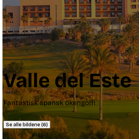
Valle del Este
Fantastisk spansk ökengolf!
Se alle bildene (6)