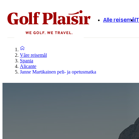
Alle reisemål
T
Våre reisemål
Spania
Alicante
Janne Martikainen peli- ja opetusmatka