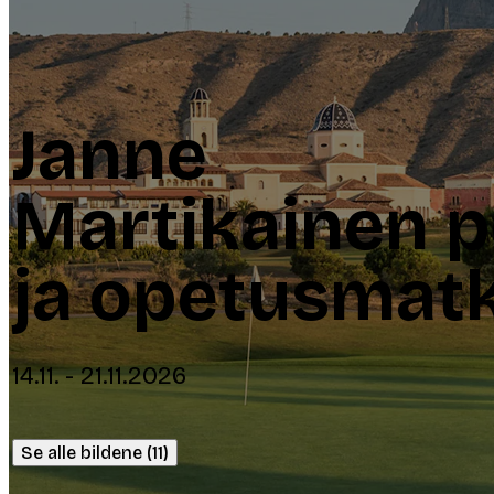
Janne
Martikainen pe
ja opetusmat
14.11. - 21.11.2026
Se alle bildene (11)