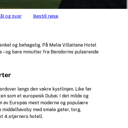
ål og svar
Bestill reise
enkel og behagelig. På Melia Villaitana Hotel
us – og bare minutter fra Benidorms pulserende
rter
nordover langs den vakre kystlinjen. Like før
n som et europeisk Dubai. I det milde og
, en av Europas mest moderne og populære
e middelhavsby med smale gater, torg,
t 4‑stjerners hotell.