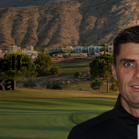
li-
ka