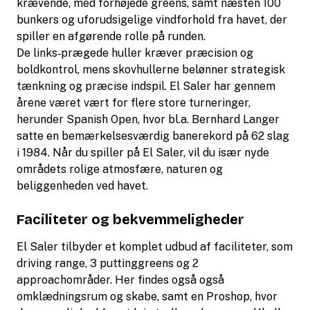
krævende, med forhøjede greens, samt næsten 100
bunkers og uforudsigelige vindforhold fra havet, der
spiller en afgørende rolle på runden.
De links‑prægede huller kræver præcision og
boldkontrol, mens skovhullerne belønner strategisk
tænkning og præcise indspil. El Saler har gennem
årene været vært for flere store turneringer,
herunder Spanish Open, hvor bl.a. Bernhard Langer
satte en bemærkelsesværdig banerekord på 62 slag
i 1984. Når du spiller på El Saler, vil du især nyde
områdets rolige atmosfære, naturen og
beliggenheden ved havet.
Faciliteter og bekvemmeligheder
El Saler tilbyder et komplet udbud af faciliteter, som
driving range, 3 puttinggreens og 2
approachområder. Her findes også også
omklædningsrum og skabe, samt en Proshop, hvor