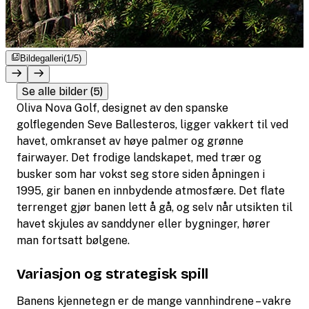
Bildegalleri
(1/5)
Se alle bilder (5)
Oliva Nova Golf, designet av den spanske
golflegenden Seve Ballesteros, ligger vakkert til ved
havet, omkranset av høye palmer og grønne
fairwayer. Det frodige landskapet, med trær og
busker som har vokst seg store siden åpningen i
1995, gir banen en innbydende atmosfære. Det flate
terrenget gjør banen lett å gå, og selv når utsikten til
havet skjules av sanddyner eller bygninger, hører
man fortsatt bølgene.
Variasjon og strategisk spill
Banens kjennetegn er de mange vannhindrene – vakre