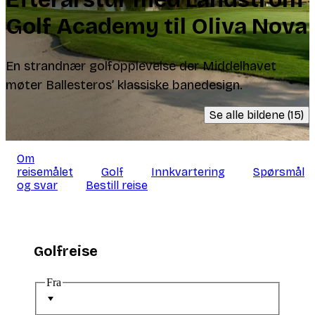
Golf Academy til Oliva Nova
En strandnær golfopplevelse der Middelhavet
møter Ballesteros’ klassiske banedesign.
Se alle bildene (15)
Om
reisemålet
Golf
Innkvartering
Spørsmål
og svar
Bestill reise
Golfreise
Fra