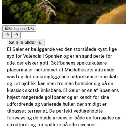
Bildegalleri
(1/5)
Se alle bilder (5)
El Saler er beliggende ved den storslåede kyst, lige
syd for Valencia i Spanien og er en sand perle for
alle, der elsker golf. Golfbanens spektakulære
placering er indrammet af Middelhavets glitrende
vand og det omkringliggende naturskønne landskab
og i et øjeblik, kan man tro man befinder sig på en
klassisk skotsk linksbane. El Saler er en af Spaniens
højest rangerede golfbaner og er kendt for sine
udfordrende og varierede huller, der smidigt er
tilpasset terrænet. De perfekt vedligeholdte
fairways og de bløde greens er både en fornøjelse og
en udfordring for spillere på alle niveauer.