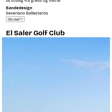
Ja, utslag fra gress og matte
Bandedesign
Severiano Ballesteros
Vis mer
El Saler Golf Club