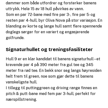
dammer som både utfordrer og forsterker banens
uttrykk. Hele 15 av 18 hull påvirkes av vann.
Som en par 72-bane med fire par 3-, fire par 5- og
resten par 4-hull, byr Oliva Nova på stor variasjon. En
blanding av korte og lange hull samt flere spennende
doglegs sørger for en variert og engasjerende
golfrunde.
Signaturhullet og treningsfasiliteter
Hull 9 er en klar kandidat til banens signaturhull – et
krevende par 4 på 390 meter fra gul tee og 345
meter fra rød tee. En bekk snor seg langs høyresiden
helt frem til green, noe som gjør dette til banens
vanskeligste hull.
I tillegg til puttinggreen og driving range finnes en
pitch & putt-bane med fem par 3-hull, perfekt for
nærspillstrening.