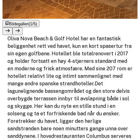
Bildegalleri
(1/5)
Oliva Nova Beach & Golf Hotel har en fantastisk
beliggenhet rett ved havet, kun en kort spasertur fra
sin egen golfbane. Hotellet ble totalrenovert i 2017
og holder fortsatt en høy 4‑stjerners standard med
en moderne og frisk atmosfære. Med sine 207 rom er
hotellet relativt lite og intimt sammenlignet med
mange andre spanske strandhoteller.Det
lagunelignende bassengområdet og den store delvis
overbygde terrassen innbyr til avslapning både i sol
og skygge. Her kan du nyte en stille stund i en
solseng og ta et forfriskende bad når du ønsker.
Foretrekker du havet, ligger den herlige
sandstranden bare noen minutters gange unna over
sanddynene. I hovedrestauranten Columbus serveres