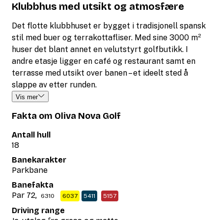
Klubbhus med utsikt og atmosfære
Det flotte klubbhuset er bygget i tradisjonell spansk
stil med buer og terrakottafliser. Med sine 3000 m²
huser det blant annet en velutstyrt golfbutikk. I
andre etasje ligger en café og restaurant samt en
terrasse med utsikt over banen – et ideelt sted å
slappe av etter runden.
Vis mer
Fakta om Oliva Nova Golf
Antall hull
18
Banekarakter
Parkbane
Banefakta
Par 72,
6310
6037
5411
5157
Driving range