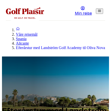
Min reise
Våre reisemål
Spania
Alicante
Efterårstur med Landström Golf Academy til Oliva Nova
Efterårstur med Landström