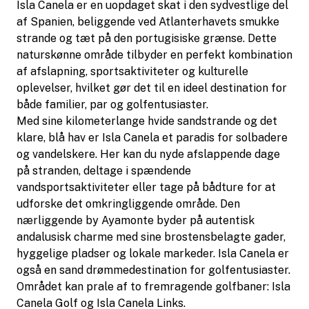
Isla Canela er en uopdaget skat i den sydvestlige del
af Spanien, beliggende ved Atlanterhavets smukke
strande og tæt på den portugisiske grænse. Dette
naturskønne område tilbyder en perfekt kombination
af afslapning, sportsaktiviteter og kulturelle
oplevelser, hvilket gør det til en ideel destination for
både familier, par og golfentusiaster.
Med sine kilometerlange hvide sandstrande og det
klare, blå hav er Isla Canela et paradis for solbadere
og vandelskere. Her kan du nyde afslappende dage
på stranden, deltage i spændende
vandsportsaktiviteter eller tage på bådture for at
udforske det omkringliggende område. Den
nærliggende by Ayamonte byder på autentisk
andalusisk charme med sine brostensbelagte gader,
hyggelige pladser og lokale markeder. Isla Canela er
også en sand drømmedestination for golfentusiaster.
Området kan prale af to fremragende golfbaner: Isla
Canela Golf og Isla Canela Links.