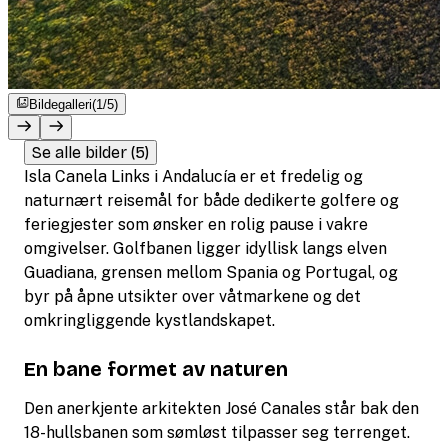
Bildegalleri
(1/5)
Se alle bilder (5)
Isla Canela Links i Andalucía er et fredelig og
naturnært reisemål for både dedikerte golfere og
feriegjester som ønsker en rolig pause i vakre
omgivelser. Golfbanen ligger idyllisk langs elven
Guadiana, grensen mellom Spania og Portugal, og
byr på åpne utsikter over våtmarkene og det
omkringliggende kystlandskapet.
En bane formet av naturen
Den anerkjente arkitekten José Canales står bak den
18-hullsbanen som sømløst tilpasser seg terrenget.