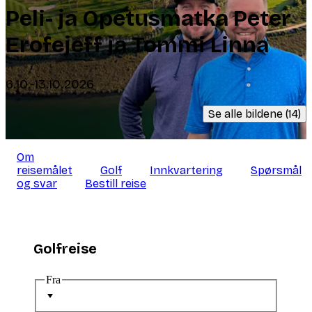
Peli- ja Opetusmatka Peter
Erofejeff ja Tommi Linna
6.10.-13.10.2026
Se alle bildene (14)
Om
reisemålet
Golf
Innkvartering
Spørsmål
og svar
Bestill reise
Golfreise
Fra