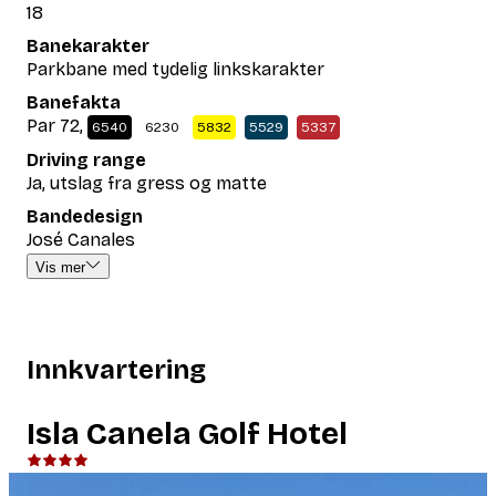
18
Banekarakter
Parkbane med tydelig linkskarakter
Banefakta
Par 72,
6540
6230
5832
5529
5337
Driving range
Ja, utslag fra gress og matte
Bandedesign
José Canales
Vis mer
Innkvartering
Isla Canela Golf Hotel