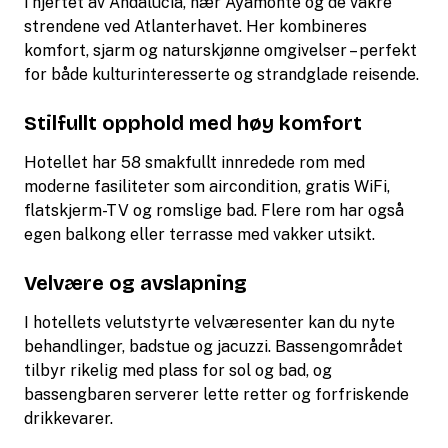
i hjertet av Andalucía, nær Ayamonte og de vakre
strendene ved Atlanterhavet. Her kombineres
komfort, sjarm og naturskjønne omgivelser – perfekt
for både kulturinteresserte og strandglade reisende.
Stilfullt opphold med høy komfort
Hotellet har 58 smakfullt innredede rom med
moderne fasiliteter som aircondition, gratis WiFi,
flatskjerm-TV og romslige bad. Flere rom har også
egen balkong eller terrasse med vakker utsikt.
Velvære og avslapning
I hotellets velutstyrte velværesenter kan du nyte
behandlinger, badstue og jacuzzi. Bassengområdet
tilbyr rikelig med plass for sol og bad, og
bassengbaren serverer lette retter og forfriskende
drikkevarer.