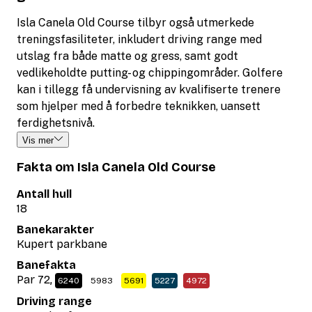
Isla Canela Old Course tilbyr også utmerkede
treningsfasiliteter, inkludert driving range med
utslag fra både matte og gress, samt godt
vedlikeholdte putting- og chippingområder. Golfere
kan i tillegg få undervisning av kvalifiserte trenere
som hjelper med å forbedre teknikken, uansett
ferdighetsnivå.
Vis mer
Fakta om Isla Canela Old Course
Antall hull
18
Banekarakter
Kupert parkbane
Banefakta
Par 72,
6240
5983
5691
5227
4972
Driving range