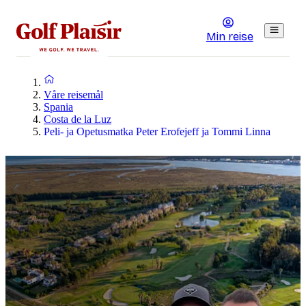
Min reise
Våre reisemål
Spania
Costa de la Luz
Peli- ja Opetusmatka Peter Erofejeff ja Tommi Linna