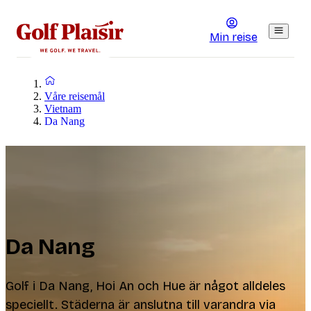
Min reise
Våre reisemål
Vietnam
Da Nang
Da Nang
Golf i Da Nang, Hoi An och Hue är något alldeles
speciellt. Städerna är anslutna till varandra via