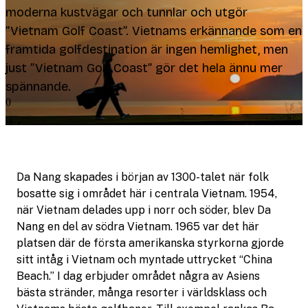
moderna kustvägar och tunnlar och utgör
”Vietnam Golf Coast”. Vietnams erkännande som en
framtida golfdestination är ingen hemlighet, men
just ”Vietnam Golf Coast” gör det hela ännu mer
spännande.
0
Da Nang skapades i början av 1300-talet när folk
bosatte sig i området här i centrala Vietnam. 1954,
när Vietnam delades upp i norr och söder, blev Da
Nang en del av södra Vietnam. 1965 var det här
platsen där de första amerikanska styrkorna gjorde
sitt intåg i Vietnam och myntade uttrycket “China
Beach.” I dag erbjuder området några av Asiens
bästa stränder, många resorter i världsklass och