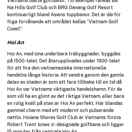
Vietnams bästa golfbanor. Till exempel rankas Ba
Na Hills Golf Club och BRG Danang Golf Resort
kontinuerligt bland Asiens toppbanor. Det är därför
föga förvånande att området kallas ”Vietnam Golf
Coast”.
Hoi An
Hoi An, med sina underbara träbyggnader, byggdes
på 1500-talet. Det återupplivades under 1900-talet
för att fira den vietnamesiska internationella
handelns långa historia. Att vandra genom den gamla
delen av staden är som att fara tillbaka till en tid då
Hoi An var Vietnams viktigaste handelshamn. För de
som vill ha en glimt av det riktiga Vietnam, eller bara
en rolig kväll på stan är Hoi An perfekt. Här blandas
gammal charm med ett modernt och pulserande
nattliv. Hoiana Shores Golf Club är Vietnams första
Robert Trent Jones Jr.-designade golfbana och ligger
15 minuter från centrala Hoi An.