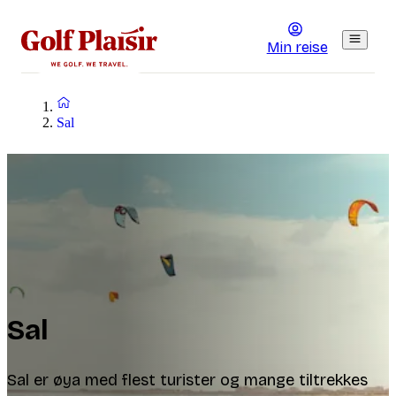
Min reise
Sal
Sal
Sal er øya med flest turister og mange tiltrekkes