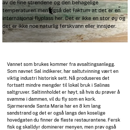
av de fine strendene og den behagelige
temperaturen men også det faktum at det er en
internasjonal flyplass her. Det er ikke en stor øy og
det er ikke noe naturlig ferskvann eller innsjøer.
0
Vannet som brukes kommer fra avsaltingsanlegg.
Som navnet Sal indikerer, har saltutvinning vært en
viktig industri historisk sett. Nå produseres det
fortsatt mindre mengder til lokal bruk i Salinas
saltgruver. Saltinnholdet er høyt, så hvis du prøver å
svømme i dammen, vil du fly som en kork.
Sjarmerende Santa Maria har en 8 km lang
sandstrand og det er også langs den koselige
hovedgaten du finner de fleste restaurantene. Fersk
fisk og skalldyr dominerer menyen, men prøv også