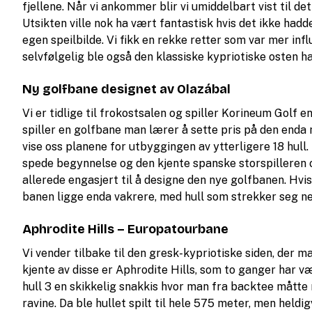
fjellene. Når vi ankommer blir vi umiddelbart vist til d
Utsikten ville nok ha vært fantastisk hvis det ikke hadd
egen speilbilde. Vi fikk en rekke retter som var mer inf
selvfølgelig ble også den klassiske kypriotiske osten ha
Ny golfbane designet av Olazábal
Vi er tidlige til frokostsalen og spiller Korineum Golf 
spiller en golfbane man lærer å sette pris på den enda 
vise oss planene for utbyggingen av ytterligere 18 hull. 
spede begynnelse og den kjente spanske storspilleren 
allerede engasjert til å designe den nye golfbanen. Hvi
banen ligge enda vakrere, med hull som strekker seg nes
Aphrodite Hills – Europatourbane
Vi vender tilbake til den gresk-kypriotiske siden, der m
kjente av disse er Aphrodite Hills, som to ganger har v
hull 3 en skikkelig snakkis hvor man fra backtee mått
ravine. Da ble hullet spilt til hele 575 meter, men heldi