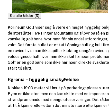
Se alle bilder (3)
Korineum Golf viser seg å være en meget hyggelig bekj
de storslåtte Five Finger Mountains og tilbyr også en pr
vanskelig golfbane hvor man får sin andel utfordringer
vakt. Det første hullet er et tøft åpningshull og hull fi
en ravine hvis man ikke spiller klokt og unngår ravinen 
veldesignede hull hvor man ikke skal ha noen probleme
Golf er en golfbane som ikke har noen direkte svakhete
start til slutt.
Kyrenia – hyggelig småbyfølelse
Klokken 19:00 møter vi Umut på parkeringsplassen utenfo
Byen er ikke stor, men den kan skilte med en imponeren
strandpromenade med mange uteserveringer. Det råde
ut til å kjenne alle – eller i det minste nære alle kjen