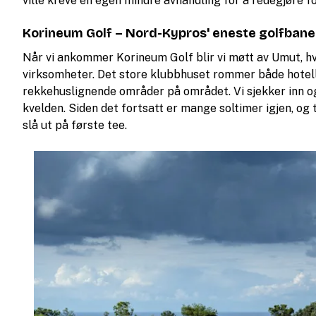
ville kreve en egen mindre avhandling for å redegjøre fo
Korineum Golf – Nord-Kypros' eneste golfbane
Når vi ankommer Korineum Golf blir vi møtt av Umut, hv
virksomheter. Det store klubbhuset rommer både hotell
rekkehuslignende områder på området. Vi sjekker inn o
kvelden. Siden det fortsatt er mange soltimer igjen, og t
slå ut på første tee.