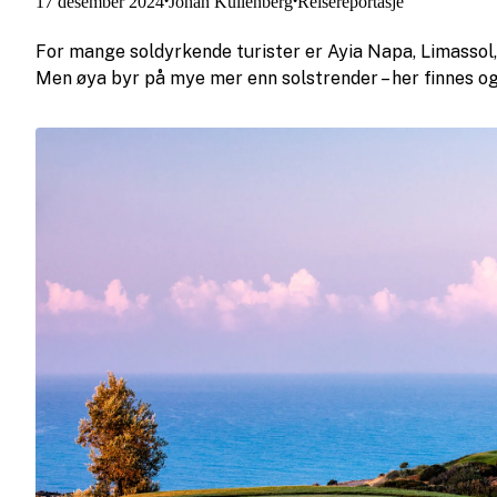
17 desember 2024
Johan Kullenberg
Reisereportasje
•
•
For mange soldyrkende turister er Ayia Napa, Limassol,
Men øya byr på mye mer enn solstrender – her finnes og