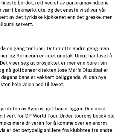
et fineste bordet, rett ved et av panoramavinduene.
e vært bekmørkt ute, og det eneste vi så var vår
luert av det tyrkiske kjøkkenet enn det greske, men
lloumi servert.
enda en gang før lunsj. Det er ofte andre gang man
mer, og Korineum er intet unntak. Umut har lovet å
Det viser seg at prosjektet er mer enn bare i sin
og nå golfbanearkitekten José María Olazábal er
s dagens bane er vakkert beliggende, vil den nye
ten hele veien ned til havet.
ajoriteten av Kypros' golfbaner ligger. Den mest
ært vert for DP World Tour. Under tourens besøk ble
e maksimere driveren for å komme over en enorm
gvis er det betydelig snillere fra klubbtee fra andre