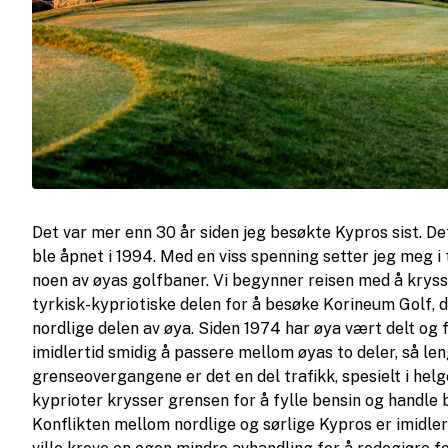
Det var mer enn 30 år siden jeg besøkte Kypros sist. De
ble åpnet i 1994. Med en viss spenning setter jeg meg i 
noen av øyas golfbaner. Vi begynner reisen med å krys
tyrkisk-kypriotiske delen for å besøke Korineum Golf, 
nordlige delen av øya. Siden 1974 har øya vært delt og 
imidlertid smidig å passere mellom øyas to deler, så l
grenseovergangene er det en del trafikk, spesielt i he
kyprioter krysser grensen for å fylle bensin og handle b
Konflikten mellom nordlige og sørlige Kypros er imidler