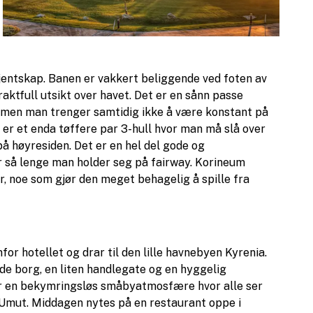
entskap. Banen er vakkert beliggende ved foten av
aktfull utsikt over havet. Det er en sånn passe
, men man trenger samtidig ikke å være konstant på
re er et enda tøffere par 3-hull hvor man må slå over
på høyresiden. Det er en hel del gode og
r så lenge man holder seg på fairway. Korineum
r, noe som gjør den meget behagelig å spille fra
r hotellet og drar til den lille havnebyen Kyrenia.
de borg, en liten handlegate og en hyggelig
r en bekymringsløs småbyatmosfære hvor alle ser
ner Umut. Middagen nytes på en restaurant oppe i