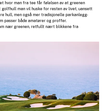
let hvor man fra tee får følelsen av at greenen
golfhull man vil huske for resten av livet, uansett
ære hull, men også mer tradisjonelle parkanlegg-
om passer både amatører og proffer.
am nær greenen, retfullt nært blikkene fra