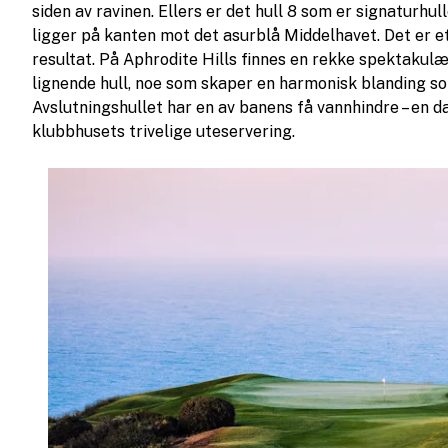
siden av ravinen. Ellers er det hull 8 som er signaturhul
ligger på kanten mot det asurblå Middelhavet. Det er et 
resultat. På Aphrodite Hills finnes en rekke spektakul
lignende hull, noe som skaper en harmonisk blanding s
Avslutningshullet har en av banens få vannhindre – en d
klubbhusets trivelige uteservering.