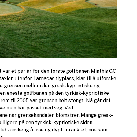
t var et par år før den første golfbanen Minthis GC
taxien utenfor Larnacas flyplass, klar til å utforske
se grensen mellom den gresk-kypriotiske og
den eneste golfbanen på den tyrkisk-kypriotiske
frem til 2005 var grensen helt stengt. Nå går det
enge man har passet med seg. Ved
lgene når grensehandelen blomstrer. Mange gresk-
illigere på den tyrkisk-kypriotiske siden.
tid vanskelig å løse og dypt forankret, noe som